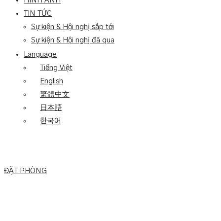
HÌNH ẢNH
TIN TỨC
Sự kiện & Hội nghị sắp tới
Sự kiện & Hội nghị đã qua
Language
Tiếng Việt
English
繁體中文
日本語
한국어
ĐẶT PHÒNG