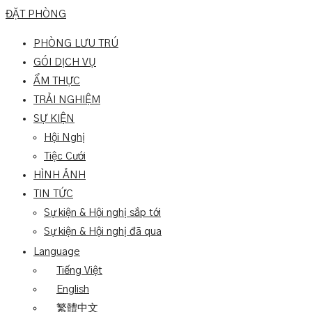
ĐẶT PHÒNG
PHÒNG LƯU TRÚ
GÓI DỊCH VỤ
ẨM THỰC
TRẢI NGHIỆM
SỰ KIỆN
Hội Nghị
Tiệc Cưới
HÌNH ẢNH
TIN TỨC
Sự kiện & Hội nghị sắp tới
Sự kiện & Hội nghị đã qua
Language
Tiếng Việt
English
繁體中文