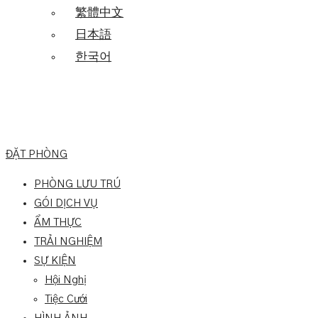
繁體中文
日本語
한국어
ĐẶT PHÒNG
PHÒNG LƯU TRÚ
GÓI DỊCH VỤ
ẨM THỰC
TRẢI NGHIỆM
SỰ KIỆN
Hội Nghị
Tiệc Cưới