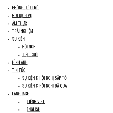
PHÒNG LƯU TRÚ
GÓI DỊCH VỤ
ẨM THỰC
TRẢI NGHIỆM
SỰ KIỆN
HỘI NGHỊ
TIỆC CƯỚI
HÌNH ẢNH
TIN TỨC
SỰ KIỆN & HỘI NGHỊ SẮP TỚI
SỰ KIỆN & HỘI NGHỊ ĐÃ QUA
LANGUAGE
TIẾNG VIỆT
ENGLISH