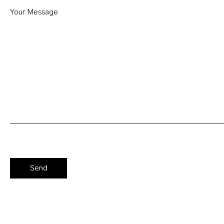
Your Message
BECAMEX HOTEL THU DAU MOT