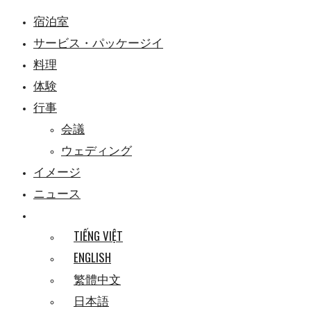
宿泊室
サービス・パッケージイ
料理
体験
行事
会議
ウェディング
イメージ
ニュース
TIẾNG VIỆT
ENGLISH
繁體中文
日本語